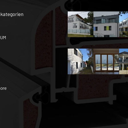
kategorien
IUM
tore