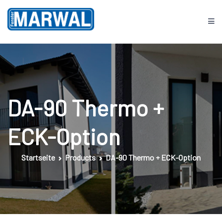
Springe
zum
Inhalt
Fenster MARWAL
DA-90 Thermo +
ECK-Option
Startseite
Products
DA-90 Thermo + ECK-Option