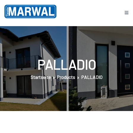
Springe
zum
Inhalt
Fenster MARWAL
PALLADIO
Startseite
Products
PALLADIO