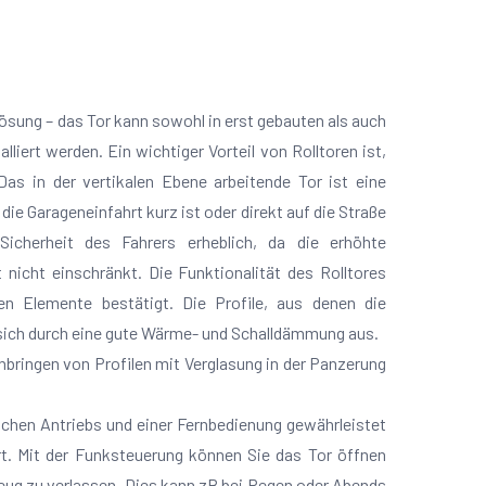
 Lösung – das Tor kann sowohl in erst gebauten als auch
liert werden. Ein wichtiger Vorteil von Rolltoren ist,
Das in der vertikalen Ebene arbeitende Tor ist eine
ie Garageneinfahrt kurz ist oder direkt auf die Straße
Sicherheit des Fahrers erheblich, da die erhöhte
 nicht einschränkt. Die Funktionalität des Rolltores
en Elemente bestätigt. Die Profile, aus denen die
sich durch eine gute Wärme- und Schalldämmung aus.
bringen von Profilen mit Verglasung in der Panzerung
schen Antriebs und einer Fernbedienung gewährleistet
. Mit der Funksteuerung können Sie das Tor öffnen
eug zu verlassen. Dies kann zB bei Regen oder Abends