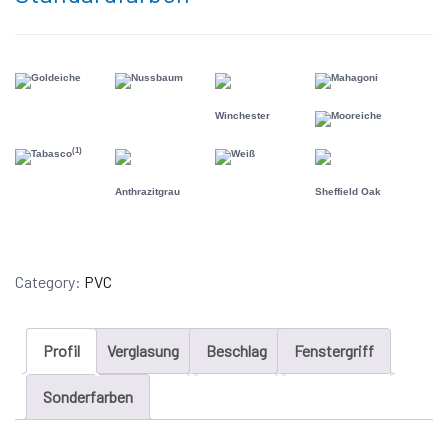
Goldeiche
Nussbaum
Mahagoni
Winchester
Mooreiche
(1)
Tabasco
Weiß
Anthrazitgrau
Sheffield Oak
Category:
PVC
Profil
Verglasung
Beschlag
Fenstergriff
Sonderfarben