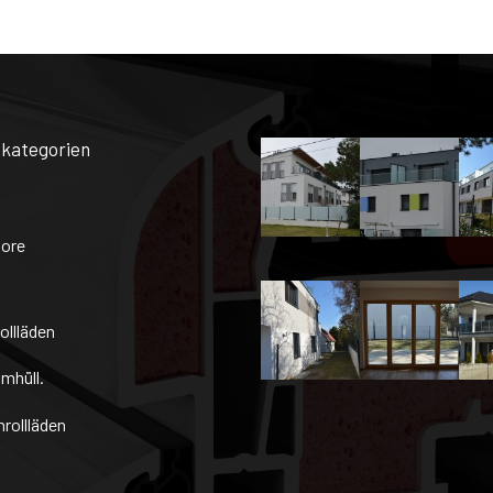
kategorien
tore
ollläden
mhüll.
rollläden