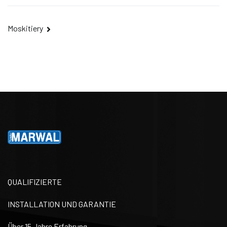
Beitragsnavigation
Moskitiery
QUALIFIZIERTE
INSTALLATION UND GARANTIE
Über 15 Jahre Erfahrung